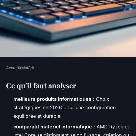
Accueil
›
Matériel
MATÉRIEL
Ce qu'il faut analyser
Top 10 des produits
informatiques
meilleurs produits informatiques
: Choix
incontournables en 2026
stratégiques en 2026 pour une configuration
équilibrée et durable
Séraphine
•
21/04/2026 17:34
•
11 min de lecture
comparatif matériel informatique
: AMD Ryzen et
Intel Core se distinguent selon l'usage, création ou